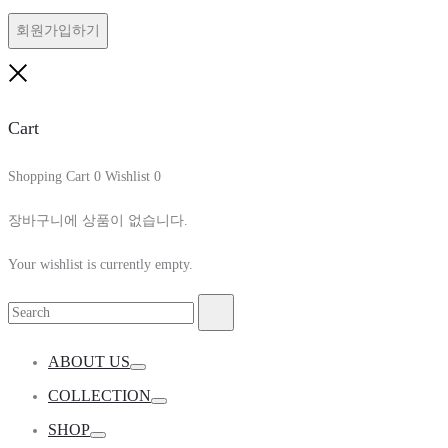
수
목
회원가입하기
항
목
Close
Cart
Shopping Cart
0
Wishlist
0
장바구니에 상품이 없습니다.
Your wishlist is currently empty.
Search
Search
for:
ABOUT US
Toggle
COLLECTION
Toggle
SHOP