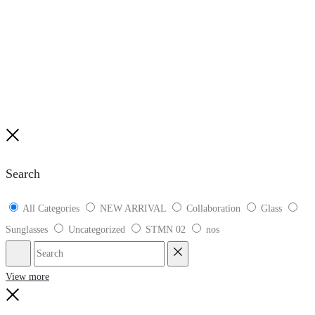
Close
Search
All Categories
NEW ARRIVAL
Collaboration
Glass
Sunglasses
Uncategorized
STMN 02
nos
Search
Reset
View more
Close