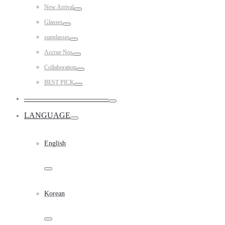
Toggle
New Arrival
Toggle
Glasses
Toggle
sunglasses
Toggle
Accrue Nos
Toggle
Collaboration
Toggle
BEST PICK
Toggle
——————————–
Toggle
LANGUAGE
Toggle
English
Toggle
Korean