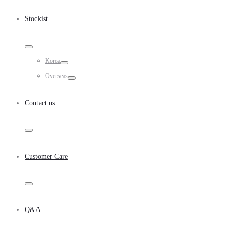
Toggle
Stockist
Toggle
Korea
Toggle
Overseas
Toggle
Contact us
Toggle
Customer Care
Toggle
Q&A