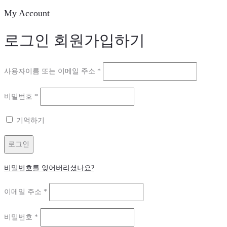
My Account
로그인
회원가입하기
필
사용자이름 또는 이메일 주소
*
수
필
비밀번호
*
항
수
목
기억하기
항
목
로그인
비밀번호를 잊어버리셨나요?
필
이메일 주소
*
수
필
비밀번호
*
항