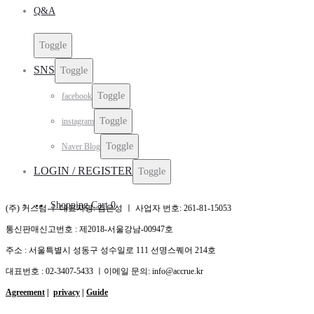
Q&A
Toggle
SNS
Toggle
Toggle
facebook
Toggle
instagram
Toggle
Naver Blog
LOGIN / REGISTER
Toggle
Shopping Cart
0
(주) 커스텀 ㅣ 대표자명: 김은성 ㅣ 사업자 번호: 261-81-15053
통신판매신고번호 : 제2018-서울강남-00947호
주소 : 서울특별시 성동구 성수일로 111 선명스퀘어 214호
대표번호 : 02-3407-5433 ㅣ이메일 문의: info@accrue.kr
Agreement
|
privacy
|
Guide