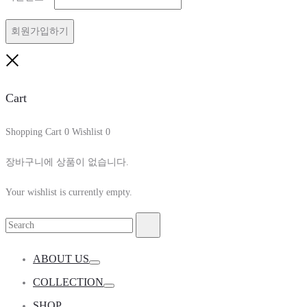
항
수
목
회원가입하기
항
목
Close
Cart
Shopping Cart
0
Wishlist
0
장바구니에 상품이 없습니다.
Your wishlist is currently empty.
Search
Search
for:
ABOUT US
Toggle
COLLECTION
Toggle
SHOP