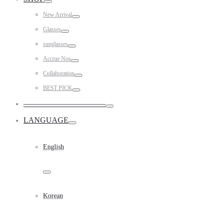
Toggle
New Arrival
Toggle
Glasses
Toggle
sunglasses
Toggle
Accrue Nos
Toggle
Collaboration
Toggle
BEST PICK
Toggle
——————————–
Toggle
LANGUAGE
Toggle
English
Toggle
Korean