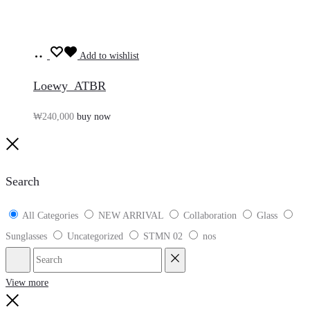
장
Add to wishlist
바
Loewy_ATBR
구
₩
240,000
buy now
니
담
Close
기
Search
All Categories
NEW ARRIVAL
Collaboration
Glass
Sunglasses
Uncategorized
STMN 02
nos
Search
Reset
View more
Close