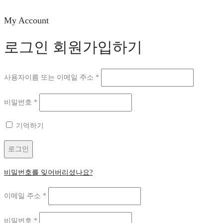
My Account
로그인
회원가입하기
필
사용자이름 또는 이메일 주소
*
수
필
비밀번호
*
항
수
목
기억하기
항
목
로그인
비밀번호를 잊어버리셨나요?
필
이메일 주소
*
수
필
비밀번호
*