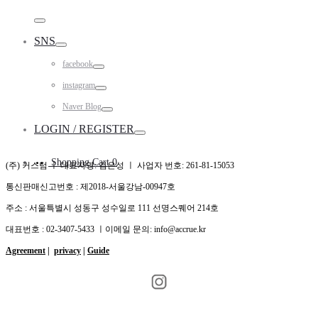
Toggle
SNS
Toggle
facebook
Toggle
instagram
Toggle
Naver Blog
Toggle
LOGIN / REGISTER
Toggle
Shopping Cart
0
(주) 커스텀 ㅣ 대표자명: 김은성 ㅣ 사업자 번호: 261-81-15053
통신판매신고번호 : 제2018-서울강남-00947호
주소 : 서울특별시 성동구 성수일로 111 선명스퀘어 214호
대표번호 : 02-3407-5433 ㅣ이메일 문의: info@accrue.kr
Agreement
|
privacy
|
Guide