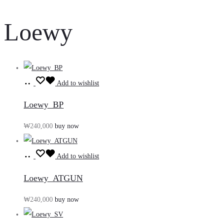
Loewy
장
Add to wishlist
바
Loewy_BP
구
₩
240,000
buy now
니
담
장
기
Add to wishlist
바
Loewy_ATGUN
구
₩
240,000
buy now
니
담