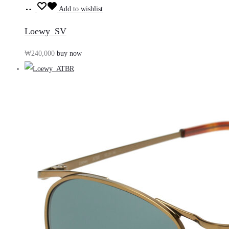
장
기
Add to wishlist
바
Loewy_SV
구
₩
240,000
buy now
니
담
기