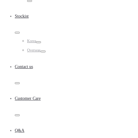
Toggle
Stockist
Toggle
Korea
Toggle
Overseas
Toggle
Contact us
Toggle
Customer Care
Toggle
Q&A