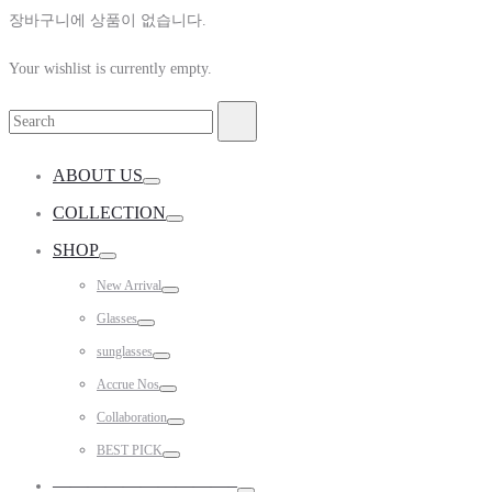
장바구니에 상품이 없습니다.
Your wishlist is currently empty.
Search
Search
for:
ABOUT US
Toggle
COLLECTION
Toggle
SHOP
Toggle
New Arrival
Toggle
Glasses
Toggle
sunglasses
Toggle
Accrue Nos
Toggle
Collaboration
Toggle
BEST PICK
Toggle
——————————–