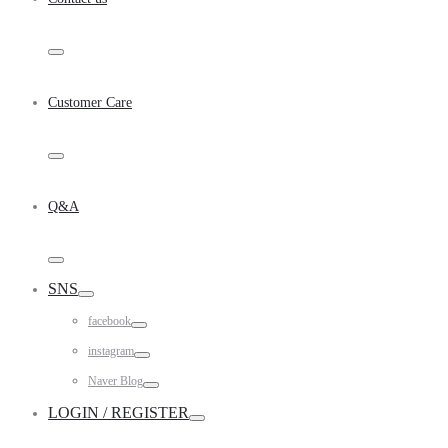
Toggle
Customer Care
Toggle
Q&A
Toggle
SNS
Toggle
facebook
Toggle
instagram
Toggle
Naver Blog
Toggle
LOGIN / REGISTER
Toggle