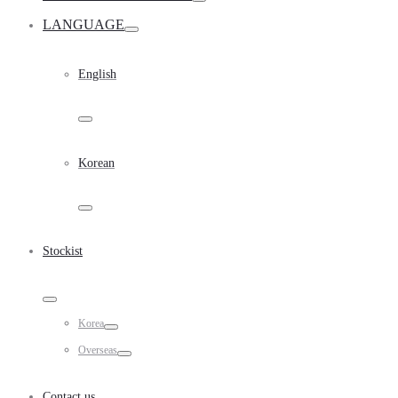
Toggle
LANGUAGE
Toggle
English
Toggle
Korean
Toggle
Stockist
Toggle
Korea
Toggle
Overseas
Toggle
Contact us