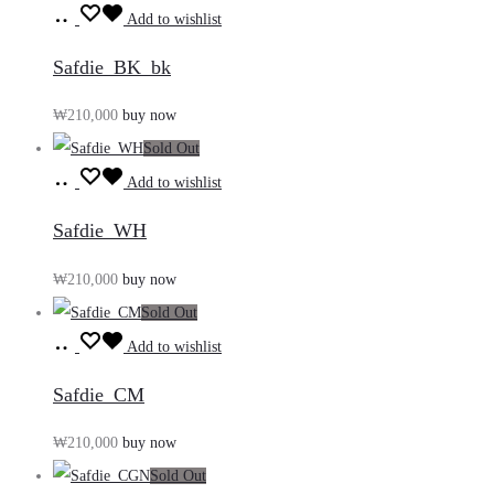
장
기
Add to wishlist
바
Safdie_BK_bk
구
₩
210,000
buy now
니
Sold Out
담
장
기
Add to wishlist
바
Safdie_WH
구
₩
210,000
buy now
니
Sold Out
담
장
기
Add to wishlist
바
Safdie_CM
구
₩
210,000
buy now
니
Sold Out
담