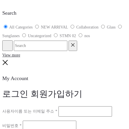
기
Search
All Categories
NEW ARRIVAL
Collaboration
Glass
Sunglasses
Uncategorized
STMN 02
nos
Search
Reset
View more
Close
My Account
로그인
회원가입하기
필
사용자이름 또는 이메일 주소
*
수
필
비밀번호
*
항