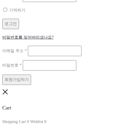
수
목
기억하기
항
목
로그인
비밀번호를 잊어버리셨나요?
필
이메일 주소
*
수
필
비밀번호
*
항
수
목
회원가입하기
항
목
Close
Cart
Shopping Cart
0
Wishlist
0