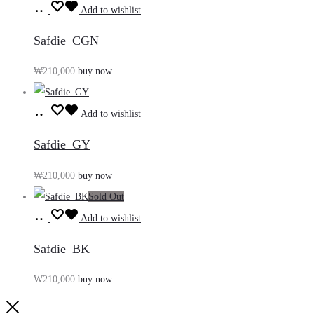
장
기
Add to wishlist
바
Safdie_CGN
구
₩
210,000
buy now
니
담
장
기
Add to wishlist
바
Safdie_GY
구
₩
210,000
buy now
니
Sold Out
담
장
기
Add to wishlist
바
Safdie_BK
구
₩
210,000
buy now
니
담
Close