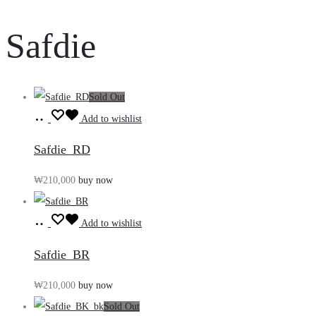
Safdie
Sold Out
장
Add to wishlist
바
Safdie_RD
구
₩
210,000
buy now
니
담
장
기
Add to wishlist
바
Safdie_BR
구
₩
210,000
buy now
니
Sold Out
담