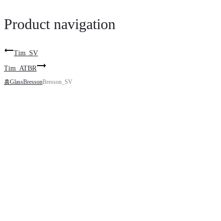
Product navigation
Tim_SV
Tim_ATBR
홈
Glass
Bresson
Bresson_SV