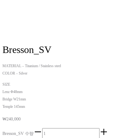
Bresson_SV
MATERIAL – Titanium / Stainless steel
COLOR – Silver
SIZE
Lenz Φ48mm
Bridge W21mm
Temple 145mm
₩
240,000
Bresson_SV 수량