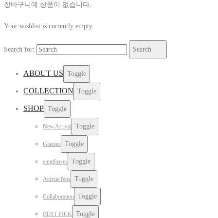
장바구니에 상품이 없습니다.
Your wishlist is currently empty.
Search for:
Search
ABOUT US
Toggle
COLLECTION
Toggle
SHOP
Toggle
Toggle
New Arrival
Toggle
Glasses
Toggle
sunglasses
Toggle
Accrue Nos
Toggle
Collaboration
Toggle
BEST PICK