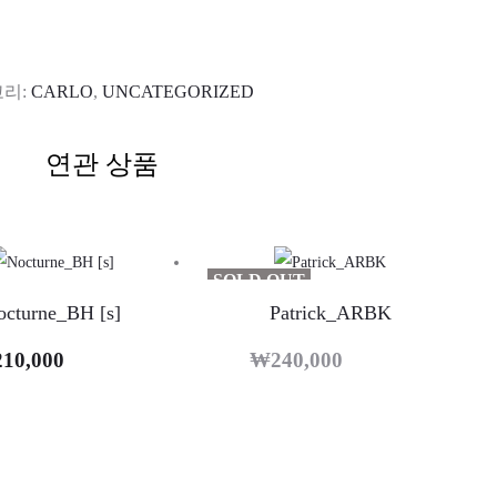
리:
CARLO
,
UNCATEGORIZED
연관 상품
SOLD OUT
octurne_BH [s]
Patrick_ARBK
210,000
₩
240,000