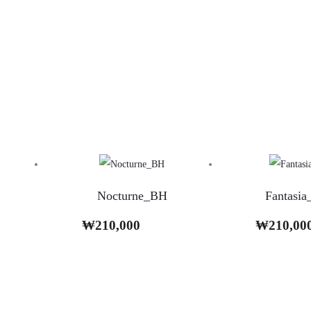
Nocturne_BH
Fantasia
₩
210,000
₩
210,00