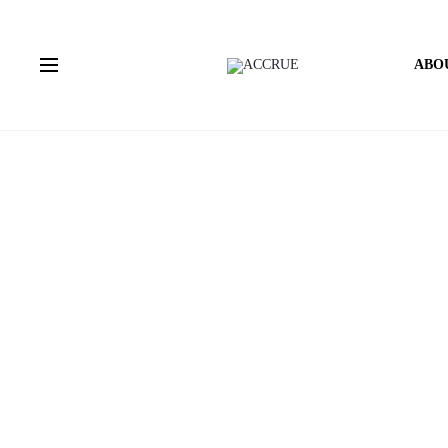
ABO
홈
Uncategorized
Carlo_TOR
le
le
le