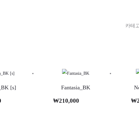
l
o
카테고
_
T
O
R
수
_BK [s]
Fantasia_BK
N
량
0
₩
210,000
₩