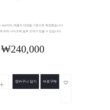
i
g
a
는 mm이며, 제품의 단면을 기준으로 측정했습니다.
법에 따라 사이즈에 일부 오차가 있을 수 있습니다.
t
i
₩
240,000
o
n
장바구니 담기
바로구매