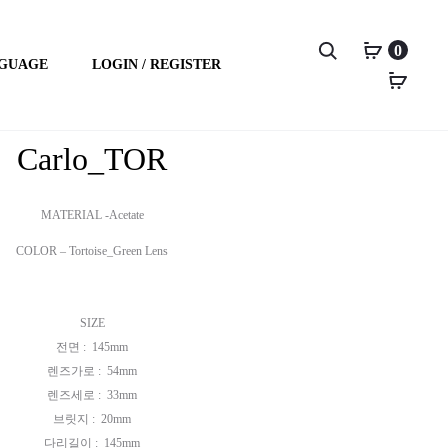
S
0
GUAGE
LOGIN / REGISTER
C
C
e
P
A
A
a
r
r
Carlo_TOR
R
R
c
o
L
L
h
MATERIAL -Acetate
d
O
O
COLOR – Tortoise_Green Lens
u
_
_
c
B
B
SIZE
t
전면 : 145mm
K
R
n
렌즈가로 : 54mm
렌즈세로 : 33mm
a
브릿지 : 20mm
v
다리길이 : 145mm