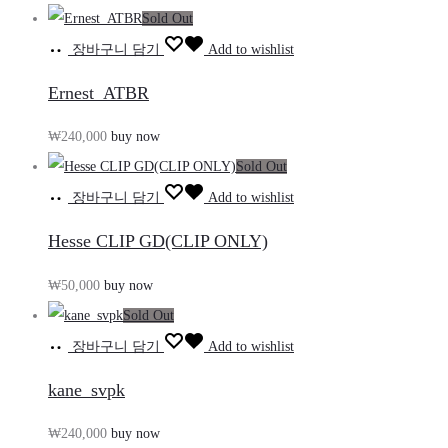
Sold Out
장바구니 담기
Add to wishlist
Ernest_ATBR
₩
240,000
buy now
Sold Out
장바구니 담기
Add to wishlist
Hesse CLIP GD(CLIP ONLY)
₩
50,000
buy now
Sold Out
장바구니 담기
Add to wishlist
kane_svpk
₩
240,000
buy now