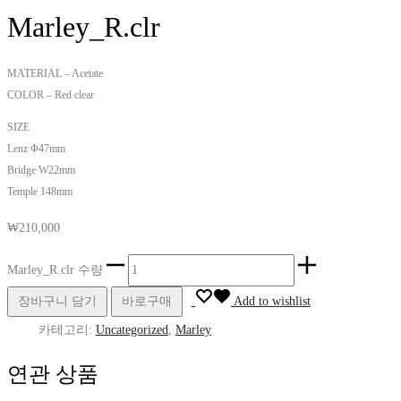
Marley_R.clr
MATERIAL – Acetate
COLOR – Red clear
SIZE
Lenz Φ47mm
Bridge W22mm
Temple 148mm
₩
210,000
Marley_R.clr 수량
장바구니 담기
바로구매
Add to wishlist
카테고리:
Uncategorized
,
Marley
연관 상품