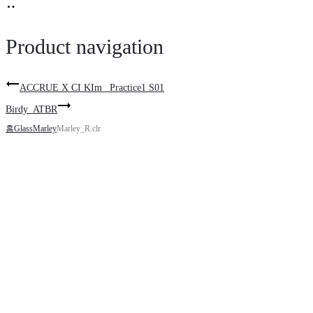
Product navigation
ACCRUE X CI KIm_ Practice1 S01
Birdy_ATBR
홈
Glass
Marley
Marley_R.clr