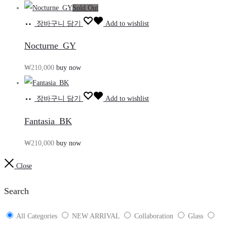
Sold Out
장바구니 담기
Add to wishlist
Nocturne_GY
₩
210,000
buy now
장바구니 담기
Add to wishlist
Fantasia_BK
₩
210,000
buy now
Close
Search
All Categories
NEW ARRIVAL
Collaboration
Glass