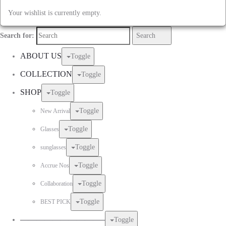
Your wishlist is currently empty.
Search for:
Search
ABOUT US
Toggle
COLLECTION
Toggle
SHOP
Toggle
Toggle
New Arrival
Toggle
Glasses
Toggle
sunglasses
Toggle
Accrue Nos
Toggle
Collaboration
Toggle
BEST PICK
——————————–
Toggle