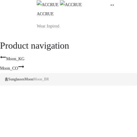
ACCRUE
Wear Inpired
Product navigation
Moon_KG
Moon_CO
홈
Sunglasses
Moon
Moon_BR