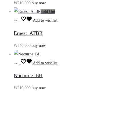
₩
210,000
buy now
니
Sold Out
담
장
기
Add to wishlist
바
Ernest_ATBR
구
₩
240,000
buy now
니
담
장
기
Add to wishlist
바
Nocturne_BH
구
₩
210,000
buy now
니
담
기