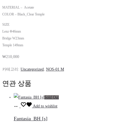
MATERIAL – Acetate
COLOR – Black_Clear Temple
SIZE
Lenz Φ46mm
Bridge W23mm
Temple 149mm
₩
210,000
카테고리:
Uncategorized
,
NOS-01 M
연관 상품
Sold Out
장
Add to wishlist
바
Fantasia_BH [s]
구