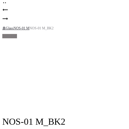
Product
NOS-
navigation
01
NOS-
M_BK1
01
홈
Glass
NOS-01 M
NOS-01 M_BK2
Sold Out
M_PBK
NOS-01 M_BK2