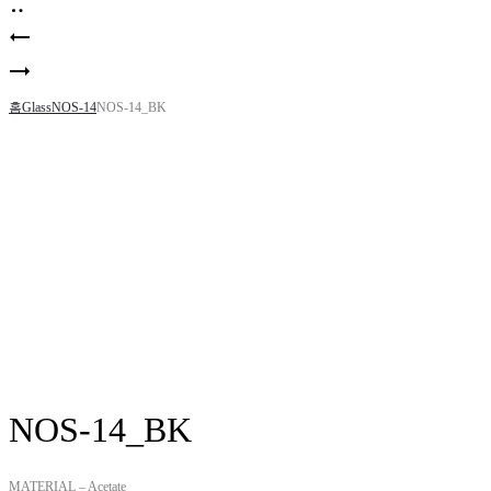
Product
NOS-
navigation
13_KG
NOS-
14_TOR
홈
Glass
NOS-14
NOS-14_BK
NOS-14_BK
MATERIAL – Acetate