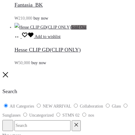
바
Fantasia_BK
구
₩
210,000
buy now
니
Sold Out
담
장
기
Add to wishlist
바
Hesse CLIP GD(CLIP ONLY)
구
₩
50,000
buy now
니
담
Close
기
Search
All Categories
NEW ARRIVAL
Collaboration
Glass
Sunglasses
Uncategorized
STMN 02
nos
Search
Reset