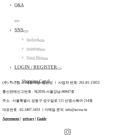
Q&A
Toggle
SNS
Toggle
facebook
Toggle
instagram
Toggle
Naver Blog
Toggle
LOGIN / REGISTER
Toggle
Shopping Cart
0
(주) 커스텀 ㅣ 대표자명: 김은성 ㅣ 사업자 번호: 261-81-15053
통신판매신고번호 : 제2018-서울강남-00947호
주소 : 서울특별시 성동구 성수일로 111 선명스퀘어 214호
대표번호 : 02-3407-5433 ㅣ이메일 문의: info@accrue.kr
Agreement
|
privacy
|
Guide