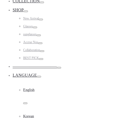
COLLECTION
Toggle
SHOP
Toggle
New Arrival
Toggle
Glasses
Toggle
sunglasses
Toggle
Accrue Nos
Toggle
Collaboration
Toggle
BEST PICK
Toggle
——————————–
Toggle
LANGUAGE
Toggle
English
Toggle
Korean