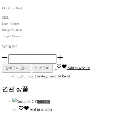
COLOR – Black
SIZE
Lenz Φ49mm
Bridge W21mm
Temple 152mm
₩
210,000
NOS-
14_BK
장바구니 담기
바로구매
Add to wishlist
수
카테고리:
nos
,
Uncategorized
,
NOS-14
량
연관 상품
Sold Out
장
Add to wishlist