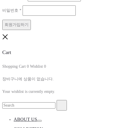
수
필
비밀번호
*
항
수
목
회원가입하기
항
목
Close
Cart
Shopping Cart
0
Wishlist
0
장바구니에 상품이 없습니다.
Your wishlist is currently empty.
Search
Search
for:
ABOUT US
Toggle