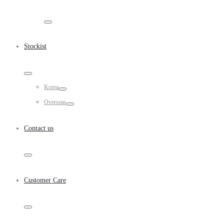
Toggle
Stockist
Toggle
Korea
Toggle
Overseas
Toggle
Contact us
Toggle
Customer Care
Toggle