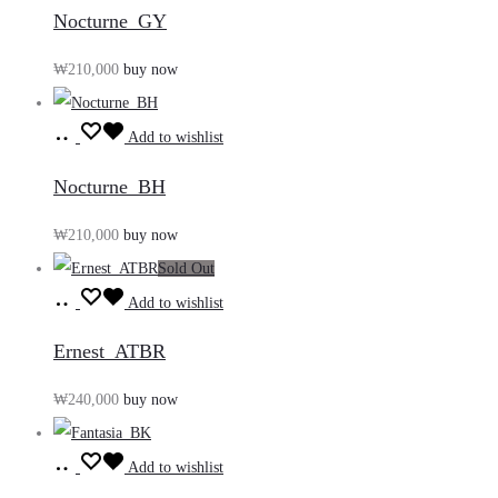
바
Nocturne_GY
구
₩
210,000
buy now
니
담
장
기
Add to wishlist
바
Nocturne_BH
구
₩
210,000
buy now
니
Sold Out
담
장
기
Add to wishlist
바
Ernest_ATBR
구
₩
240,000
buy now
니
담
장
기
Add to wishlist