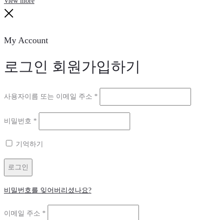
View more
Close
My Account
로그인
회원가입하기
필
사용자이름 또는 이메일 주소
*
수
필
비밀번호
*
항
수
목
기억하기
항
목
로그인
비밀번호를 잊어버리셨나요?
필
이메일 주소
*