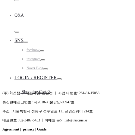
Toggle
Q&A
Toggle
SNS
Toggle
facebook
Toggle
instagram
Toggle
Naver Blog
Toggle
LOGIN / REGISTER
Toggle
Shopping Cart
0
(주) 커스텀 ㅣ 대표자명: 김은성 ㅣ 사업자 번호: 261-81-15053
통신판매신고번호 : 제2018-서울강남-00947호
주소 : 서울특별시 성동구 성수일로 111 선명스퀘어 214호
대표번호 : 02-3407-5433 ㅣ이메일 문의: info@accrue.kr
Agreement
|
privacy
|
Guide