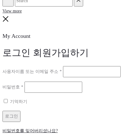
Search
Reset
View more
Close
My Account
로그인
회원가입하기
필
사용자이름 또는 이메일 주소
*
수
필
비밀번호
*
항
수
목
기억하기
항
목
로그인
비밀번호를 잊어버리셨나요?