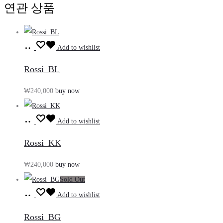
연관 상품
장
Add to wishlist
바
Rossi_BL
구
₩
240,000
buy now
니
담
장
기
Add to wishlist
바
Rossi_KK
구
₩
240,000
buy now
니
Sold Out
담
장
기
Add to wishlist
바
Rossi_BG