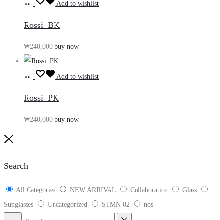
장
Add to wishlist
바
Rossi_BK
구
₩
240,000
buy now
니
담
장
기
Add to wishlist
바
Rossi_PK
구
₩
240,000
buy now
니
담
Close
기
Search
All Categories
NEW ARRIVAL
Collaboration
Glass
Sunglasses
Uncategorized
STMN 02
nos