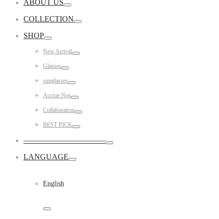
ABOUT US
Toggle
COLLECTION
Toggle
SHOP
Toggle
New Arrival
Toggle
Glasses
Toggle
sunglasses
Toggle
Accrue Nos
Toggle
Collaboration
Toggle
BEST PICK
Toggle
——————————–
Toggle
LANGUAGE
Toggle
English
Toggle