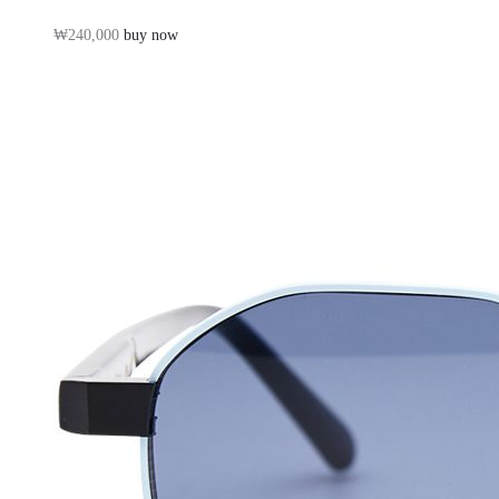
구
₩
240,000
buy now
니
담
기