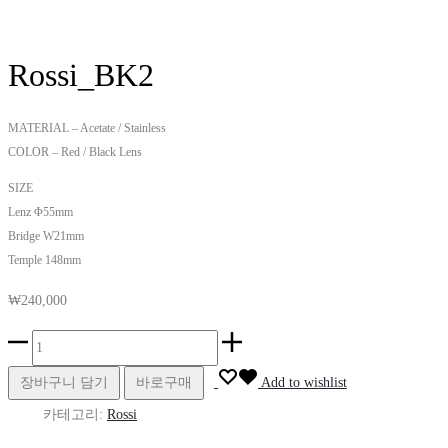
Rossi_BK2
MATERIAL – Acetate / Stainless
COLOR – Red / Black Lens
SIZE
Lenz Φ55mm
Bridge W21mm
Temple 148mm
₩
240,000
Rossi_BK2
수
장바구니 담기
바로구매
Add to wishlist
량
카테고리:
Rossi