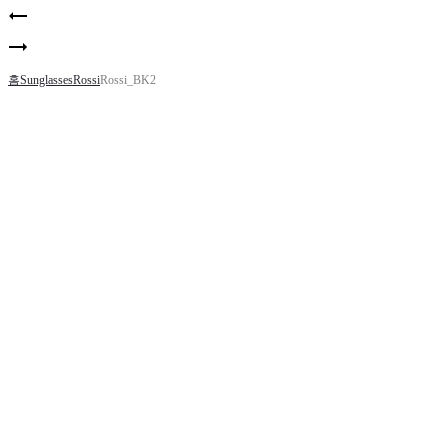
Product
Frank_BK2
navigation
Zhivago_ATRG
홈
Sunglasses
Rossi
Rossi_BK2