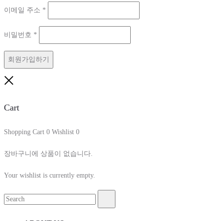
필
이메일 주소
*
수
필
비밀번호
*
항
수
목
회원가입하기
항
목
Close
Cart
Shopping Cart
0
Wishlist
0
장바구니에 상품이 없습니다.
Your wishlist is currently empty.
Search
Search
for: