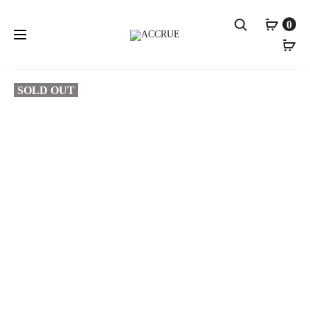
S
0
e
홈
Sunglasses
Vivien
Vivien_BK
G
V
a
P
R
I
r
SOLD OUT
r
A
V
c
o
h
N
I
le
d
T
E
u
_
N
c
le
C
_
t
L
W
n
le
H
a
v