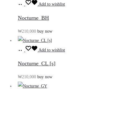
장
기
Add to wishlist
바
Nocturne_BH
구
₩
210,000
buy now
니
담
장
기
Add to wishlist
바
Nocturne_CL [s]
구
₩
210,000
buy now
니
담
기