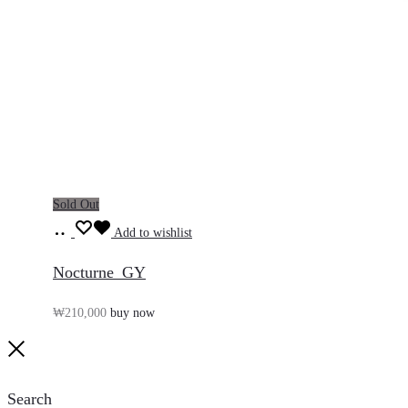
Sold Out
장
Add to wishlist
바
Nocturne_GY
구
₩
210,000
buy now
니
담
Close
기
Search