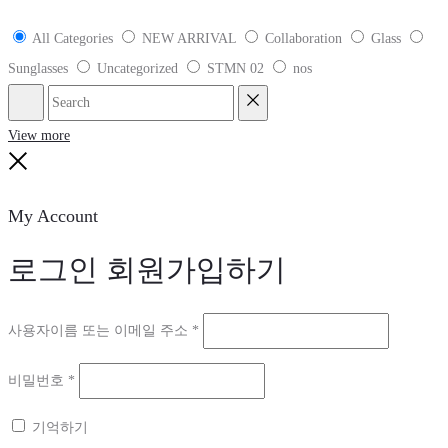
All Categories
NEW ARRIVAL
Collaboration
Glass
Sunglasses
Uncategorized
STMN 02
nos
Search
Reset
View more
Close
My Account
로그인
회원가입하기
필
사용자이름 또는 이메일 주소
*
수
필
비밀번호
*
항
수
목
기억하기
항