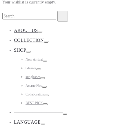
Your wishlist is currently empty.
Search
Search
for:
ABOUT US
Toggle
COLLECTION
Toggle
SHOP
Toggle
New Arrival
Toggle
Glasses
Toggle
sunglasses
Toggle
Accrue Nos
Toggle
Collaboration
Toggle
BEST PICK
Toggle
——————————–
Toggle
LANGUAGE
Toggle