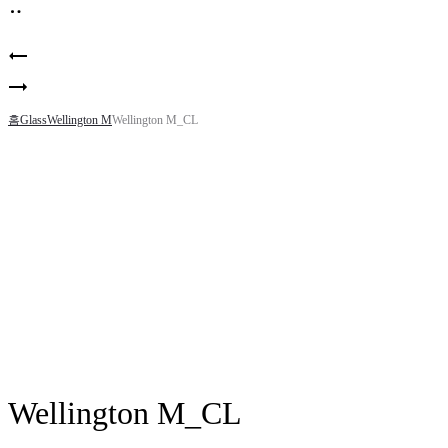
Product
Wellington
navigation
M_BH
Wellington
M_BR
홈
Glass
Wellington M
Wellington M_CL
Wellington M_CL