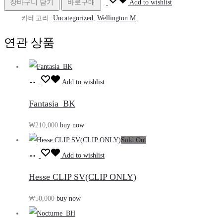
장바구니 담기
바로구매
Add to wishlist
수
카테고리:
Uncategorized
,
Wellington M
량
연관 상품
장
Add to wishlist
바
Fantasia_BK
구
₩
210,000
buy now
니
Sold Out
담
장
기
Add to wishlist
바
Hesse CLIP SV(CLIP ONLY)
구
₩
50,000
buy now
니
담