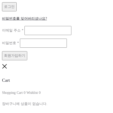
목
로그인
비밀번호를 잊어버리셨나요?
필
이메일 주소
*
수
필
비밀번호
*
항
수
목
회원가입하기
항
목
Close
Cart
Shopping Cart
0
Wishlist
0
장바구니에 상품이 없습니다.