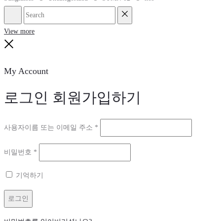
Search
Reset
View more
Close
My Account
로그인
회원가입하기
필
사용자이름 또는 이메일 주소
*
수
필
비밀번호
*
항
수
목
기억하기
항
목
로그인