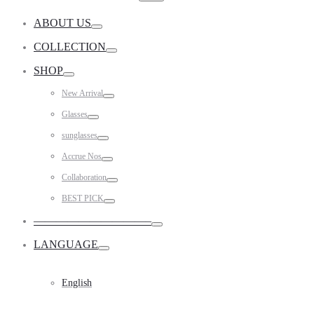
for:
ABOUT US
Toggle
COLLECTION
Toggle
SHOP
Toggle
New Arrival
Toggle
Glasses
Toggle
sunglasses
Toggle
Accrue Nos
Toggle
Collaboration
Toggle
BEST PICK
Toggle
——————————–
Toggle
LANGUAGE
Toggle
English