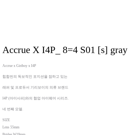
Accrue X I4P_ 8=4 S01 [s] gray
Accrue x Giriboy x I4P
힙합씬의 독보적인 포지션을 점하고 있는
래퍼 및 프로듀서 기리보이의 의류 브랜드
I4P (아이사피)와의 협업 아이웨어 시리즈.
네 번째 모델.
SIZE
Lens 55mm
Bridge W19mm