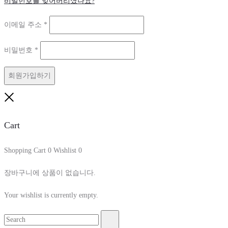
비밀번호를 잊어버리셨나요?
필
이메일 주소
*
수
필
비밀번호
*
항
수
목
회원가입하기
항
목
Close
Cart
Shopping Cart
0
Wishlist
0
장바구니에 상품이 없습니다.
Your wishlist is currently empty.
Search
Search