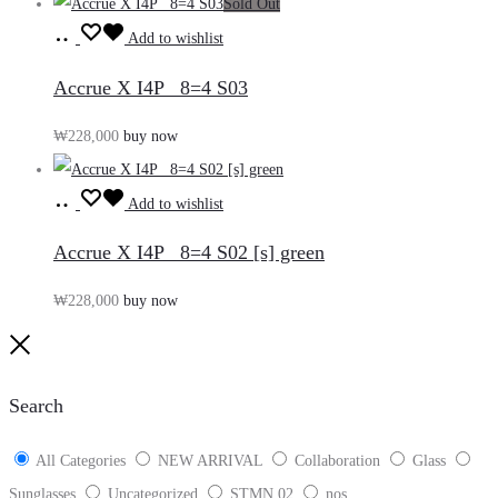
Sold Out
장
Add to wishlist
바
Accrue X I4P_ 8=4 S03
구
₩
228,000
buy now
니
담
장
기
Add to wishlist
바
Accrue X I4P_ 8=4 S02 [s] green
구
₩
228,000
buy now
니
담
Close
기
Search
All Categories
NEW ARRIVAL
Collaboration
Glass
Sunglasses
Uncategorized
STMN 02
nos