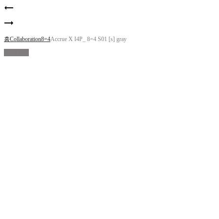
Product
Annie
navigation
hall_S01
Annie
hall_S08
홈
Collaboration
8=4
Accrue X I4P_ 8=4 S01 [s] gray
Sold Out