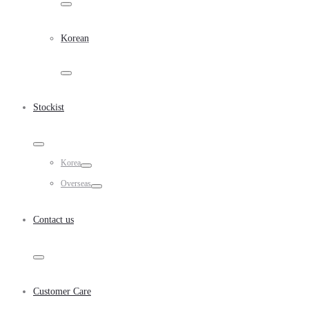
Toggle
Korean
Toggle
Stockist
Toggle
Korea
Toggle
Overseas
Toggle
Contact us
Toggle
Customer Care