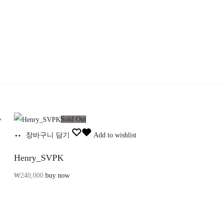
Sold Out
장바구니 담기
Add to wishlist
Henry_SVPK
₩
240,000
buy now