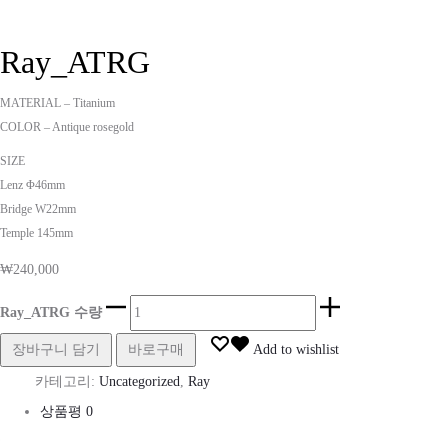
Ray_ATRG
MATERIAL – Titanium
COLOR – Antique rosegold
SIZE
Lenz Φ46mm
Bridge W22mm
Temple 145mm
₩
240,000
Ray_ATRG 수량
장바구니 담기
바로구매
Add to wishlist
카테고리:
Uncategorized
,
Ray
상품평
0