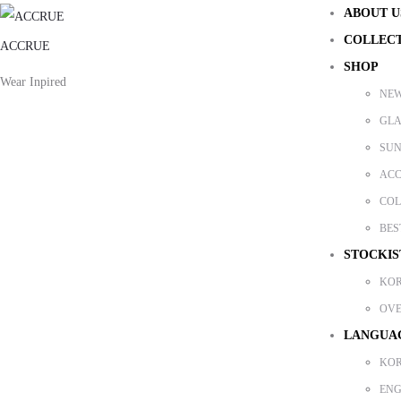
ABOUT U
COLLEC
ACCRUE
SHOP
Wear Inpired
NEW
GLA
SUN
ACC
COL
BES
STOCKIS
KO
OVE
LANGUA
KO
ENG