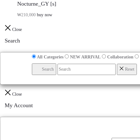
Nocturne_GY [s]
₩
210,000
buy now
Close
Search
All Categories
NEW ARRIVAL
Collaboration
Search
Reset
Close
My Account