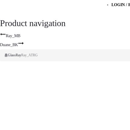
LOGIN / 
Product navigation
Ray_MB
Duane_BK
홈
Glass
Ray
Ray_ATRG