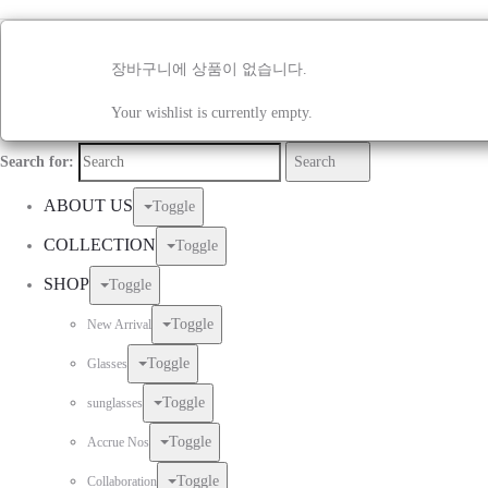
장바구니에 상품이 없습니다.
Your wishlist is currently empty.
Search for:
Search
ABOUT US
Toggle
COLLECTION
Toggle
SHOP
Toggle
Toggle
New Arrival
Toggle
Glasses
Toggle
sunglasses
Toggle
Accrue Nos
Toggle
Collaboration