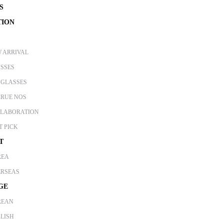
S
TION
 ARRIVAL
SSES
GLASSES
RUE NOS
LABORATION
T PICK
T
REA
RSEAS
GE
REAN
LISH